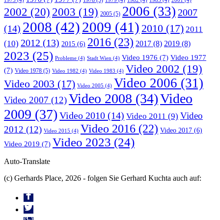
1975
(4)
1979
(4)
1982
(4)
1983
(4)
2001
(4)
2006
(33)
2002
(20)
2003
(19)
2007
2005
(5)
2008
(42)
2009
(41)
2010
(17)
(14)
2011
2016
(23)
2012
(13)
(10)
2017
(8)
2019
(8)
2015
(6)
2023
(25)
Video 1976
(7)
Video 1977
Probleme
(4)
Stadt Wien
(4)
Video 2002
(19)
(7)
Video 1978
(5)
Video 1982
(4)
Video 1983
(4)
Video 2006
(31)
Video 2003
(17)
Video 2005
(4)
Video 2008
(34)
Video
Video 2007
(12)
2009
(37)
Video 2010
(14)
Video
Video 2011
(9)
Video 2016
(22)
2012
(12)
Video 2017
(6)
Video 2015
(4)
Video 2023
(24)
Video 2019
(7)
Auto-Translate
(c) Gerhards Place, 2026 - folgen Sie Gerhard Kuchta auch auf: