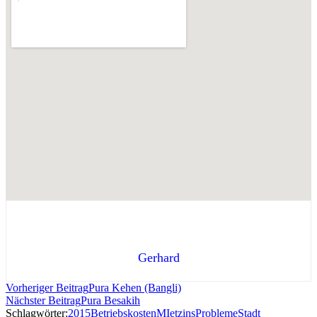
Gerhard
Vorheriger Beitrag
Pura Kehen (Bangli)
Nächster Beitrag
Pura Besakih
Schlagwörter:
2015
Betriebskosten
MIetzins
Probleme
Stadt