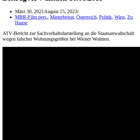
März 30, 2021
August 15, 2023
MBR-Film pers.
,
Mieterbeirat
,
Österreich
,
Politik
,
Wien
,
Zu
Hause
ATV-Bericht zur Sachverhaltsdarstellung an die Staatsanwaltschaft
wegen falscher Wohnungsgrößen bei Wiener Wohnen.