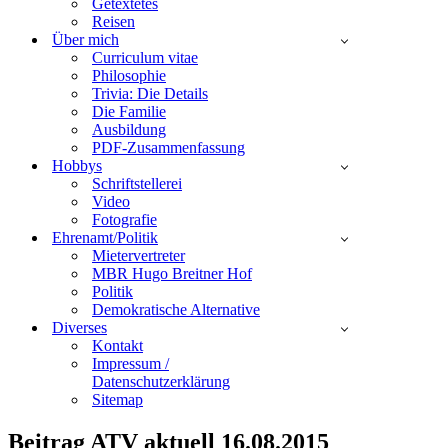
Getextetes
Reisen
Über mich
Curriculum vitae
Philosophie
Trivia: Die Details
Die Familie
Ausbildung
PDF-Zusammenfassung
Hobbys
Schriftstellerei
Video
Fotografie
Ehrenamt/Politik
Mietervertreter
MBR Hugo Breitner Hof
Politik
Demokratische Alternative
Diverses
Kontakt
Impressum /
Datenschutzerklärung
Sitemap
Beitrag ATV aktuell 16.08.2015