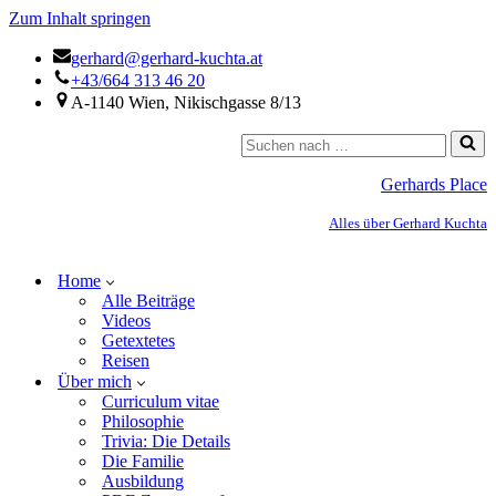
Zum Inhalt springen
gerhard@gerhard-kuchta.at
+43/664 313 46 20
A-1140 Wien, Nikischgasse 8/13
Gerhards Place
Alles über Gerhard Kuchta
Home
Alle Beiträge
Videos
Getextetes
Reisen
Über mich
Curriculum vitae
Philosophie
Trivia: Die Details
Die Familie
Ausbildung