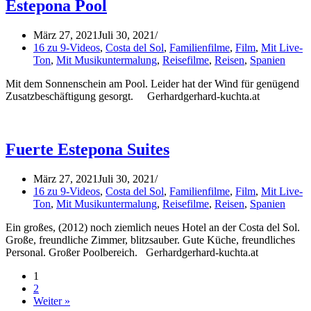
Estepona Pool
März 27, 2021
Juli 30, 2021
16 zu 9-Videos
,
Costa del Sol
,
Familienfilme
,
Film
,
Mit Live-
Ton
,
Mit Musikuntermalung
,
Reisefilme
,
Reisen
,
Spanien
Mit dem Sonnenschein am Pool. Leider hat der Wind für genügend
Zusatzbeschäftigung gesorgt. Gerhardgerhard-kuchta.at
Fuerte Estepona Suites
März 27, 2021
Juli 30, 2021
16 zu 9-Videos
,
Costa del Sol
,
Familienfilme
,
Film
,
Mit Live-
Ton
,
Mit Musikuntermalung
,
Reisefilme
,
Reisen
,
Spanien
Ein großes, (2012) noch ziemlich neues Hotel an der Costa del Sol.
Große, freundliche Zimmer, blitzsauber. Gute Küche, freundliches
Personal. Großer Poolbereich. Gerhardgerhard-kuchta.at
1
2
Weiter »