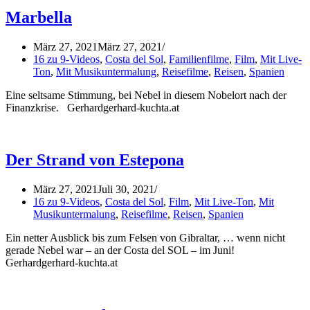
Marbella
März 27, 2021
März 27, 2021
16 zu 9-Videos
,
Costa del Sol
,
Familienfilme
,
Film
,
Mit Live-
Ton
,
Mit Musikuntermalung
,
Reisefilme
,
Reisen
,
Spanien
Eine seltsame Stimmung, bei Nebel in diesem Nobelort nach der
Finanzkrise. Gerhardgerhard-kuchta.at
Der Strand von Estepona
März 27, 2021
Juli 30, 2021
16 zu 9-Videos
,
Costa del Sol
,
Film
,
Mit Live-Ton
,
Mit
Musikuntermalung
,
Reisefilme
,
Reisen
,
Spanien
Ein netter Ausblick bis zum Felsen von Gibraltar, … wenn nicht
gerade Nebel war – an der Costa del SOL – im Juni!
Gerhardgerhard-kuchta.at