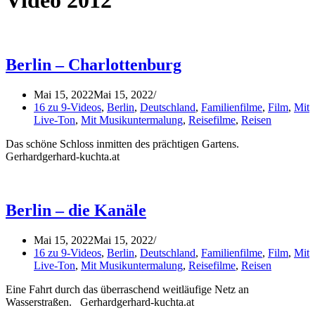
Video 2012
Berlin – Charlottenburg
Mai 15, 2022
Mai 15, 2022
16 zu 9-Videos
,
Berlin
,
Deutschland
,
Familienfilme
,
Film
,
Mit
Live-Ton
,
Mit Musikuntermalung
,
Reisefilme
,
Reisen
Das schöne Schloss inmitten des prächtigen Gartens.
Gerhardgerhard-kuchta.at
Berlin – die Kanäle
Mai 15, 2022
Mai 15, 2022
16 zu 9-Videos
,
Berlin
,
Deutschland
,
Familienfilme
,
Film
,
Mit
Live-Ton
,
Mit Musikuntermalung
,
Reisefilme
,
Reisen
Eine Fahrt durch das überraschend weitläufige Netz an
Wasserstraßen. Gerhardgerhard-kuchta.at