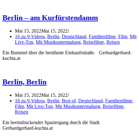
Berlin – am Kurfürstendamm
Mai 15, 2022
Mai 15, 2022
16 zu 9-Videos
,
Berlin
,
Deutschland
,
Familienfilme
,
Film
,
Mit
Live-Ton
,
Mit Musikuntermalung
,
Reisefilme
,
Reisen
Ein Bummel über die berühmte Einkaufsstraße. Gerhardgerhard-
kuchta.at
Berlin, Berlin
Mai 15, 2022
Mai 15, 2022
16 zu 9-Videos
,
Berlin
,
Best of
,
Deutschland
,
Familienfilme
,
Film
,
Mit Live-Ton
,
Mit Musikuntermalung
,
Reisefilme
,
Reisen
Ein beeindruckender Spaziergang durch die Stadt.
Gerhardgerhard-kuchta.at