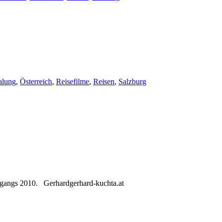
alung
,
Österreich
,
Reisefilme
,
Reisen
,
Salzburg
rgangs 2010. Gerhardgerhard-kuchta.at