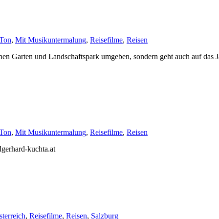
-Ton
,
Mit Musikuntermalung
,
Reisefilme
,
Reisen
nen Garten und Landschaftspark umgeben, sondern geht auch auf das 
-Ton
,
Mit Musikuntermalung
,
Reisefilme
,
Reisen
dgerhard-kuchta.at
terreich
,
Reisefilme
,
Reisen
,
Salzburg