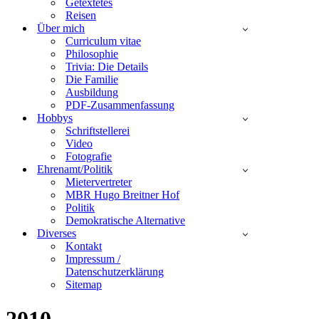
Getextetes
Reisen
Über mich
Curriculum vitae
Philosophie
Trivia: Die Details
Die Familie
Ausbildung
PDF-Zusammenfassung
Hobbys
Schriftstellerei
Video
Fotografie
Ehrenamt/Politik
Mietervertreter
MBR Hugo Breitner Hof
Politik
Demokratische Alternative
Diverses
Kontakt
Impressum /
Datenschutzerklärung
Sitemap