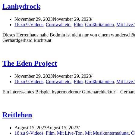
Lanhydrock
November 29, 2023
November 29, 2023
16 zu 9-Videos
,
Cornwall etc.
,
Film
,
Großbritannien
,
Mit Live
Dieses Herrenhaus nahe Bodmin ist nicht nur von einem wunderschö
Gerhardgerhard-kuchta.at
The Eden Project
November 29, 2023
November 29, 2023
16 zu 9-Videos
,
Cornwall etc.
,
Film
,
Großbritannien
,
Mit Live
Ein interessantes Beispiel hypermoderner Gartenarchitektur! Gerhar
Reitlehen
August 15, 2023
August 15, 2023
16 zu 9-Videos
,
Film
,
Mit Live-Ton
,
Mit Musikuntermalung
,
Ös