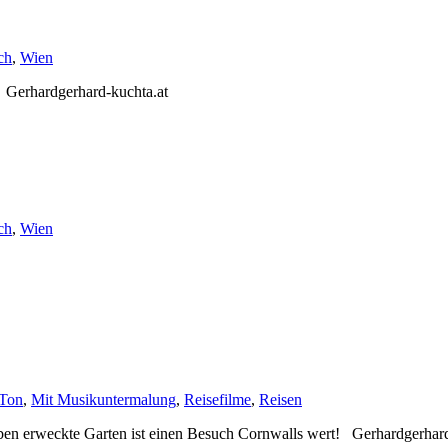
ch
,
Wien
 Gerhardgerhard-kuchta.at
ch
,
Wien
-Ton
,
Mit Musikuntermalung
,
Reisefilme
,
Reisen
Leben erweckte Garten ist einen Besuch Cornwalls wert! Gerhardgerhar