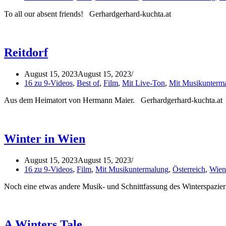
To all our absent friends! Gerhardgerhard-kuchta.at
Reitdorf
August 15, 2023
August 15, 2023
16 zu 9-Videos
,
Best of
,
Film
,
Mit Live-Ton
,
Mit Musikunterm
Aus dem Heimatort von Hermann Maier. Gerhardgerhard-kuchta.at
Winter in Wien
August 15, 2023
August 15, 2023
16 zu 9-Videos
,
Film
,
Mit Musikuntermalung
,
Österreich
,
Wien
Noch eine etwas andere Musik- und Schnittfassung des Winterspazie
A Winters Tale