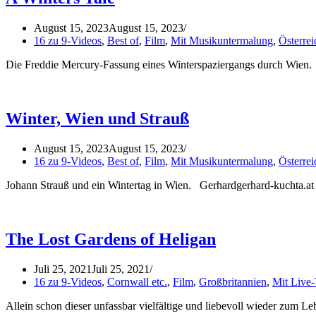
August 15, 2023
August 15, 2023
16 zu 9-Videos
,
Best of
,
Film
,
Mit Musikuntermalung
,
Österrei
Die Freddie Mercury-Fassung eines Winterspaziergangs durch Wien.
Winter, Wien und Strauß
August 15, 2023
August 15, 2023
16 zu 9-Videos
,
Best of
,
Film
,
Mit Musikuntermalung
,
Österrei
Johann Strauß und ein Wintertag in Wien. Gerhardgerhard-kuchta.at
The Lost Gardens of Heligan
Juli 25, 2021
Juli 25, 2021
16 zu 9-Videos
,
Cornwall etc.
,
Film
,
Großbritannien
,
Mit Live
Allein schon dieser unfassbar vielfältige und liebevoll wieder zum 