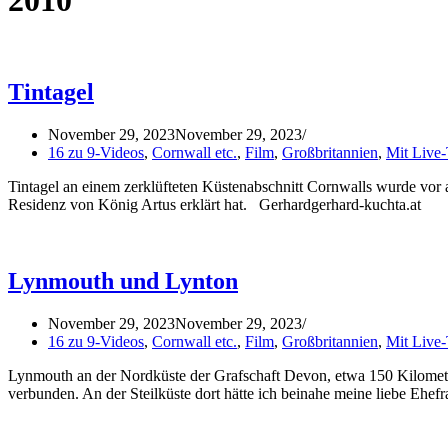
2010
Tintagel
November 29, 2023
November 29, 2023
16 zu 9-Videos
,
Cornwall etc.
,
Film
,
Großbritannien
,
Mit Live
Tintagel an einem zerklüfteten Küstenabschnitt Cornwalls wurde vor a
Residenz von König Artus erklärt hat. Gerhardgerhard-kuchta.at
Lynmouth und Lynton
November 29, 2023
November 29, 2023
16 zu 9-Videos
,
Cornwall etc.
,
Film
,
Großbritannien
,
Mit Live
Lynmouth an der Nordküste der Grafschaft Devon, etwa 150 Kilometer
verbunden. An der Steilküste dort hätte ich beinahe meine liebe Ehe