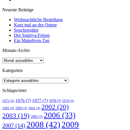
Neueste Beiträge
Weihnachtliche Bestellung
Kurz mal an der Ostsee
Seuchenjahre
Der Sigiriya-Felsen
Ein Malediven-Tag
Monats-Archiv
Kategorien
Schlagwörter
1976
(7)
1977
(7)
1978
(5)
1975
(4)
1979
(4)
2002
(20)
1982
(4)
1983
(4)
2001
(4)
2006
(33)
2003
(19)
2005
(5)
2008
(42)
2009
2007
(14)