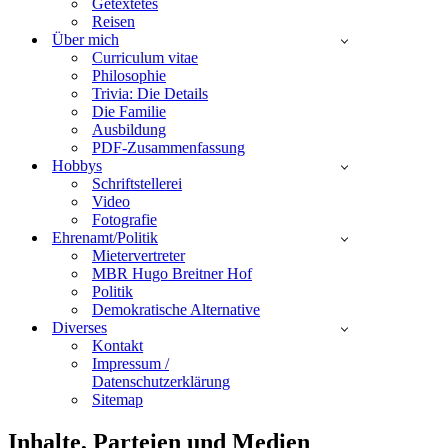
Getextetes
Reisen
Über mich
Curriculum vitae
Philosophie
Trivia: Die Details
Die Familie
Ausbildung
PDF-Zusammenfassung
Hobbys
Schriftstellerei
Video
Fotografie
Ehrenamt/Politik
Mietervertreter
MBR Hugo Breitner Hof
Politik
Demokratische Alternative
Diverses
Kontakt
Impressum /
Datenschutzerklärung
Sitemap
Inhalte, Parteien und Medien