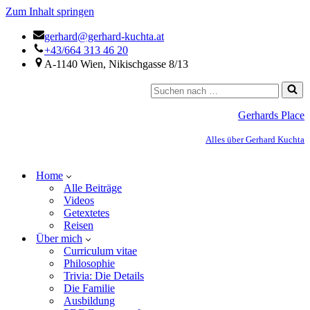
Zum Inhalt springen
gerhard@gerhard-kuchta.at
+43/664 313 46 20
A-1140 Wien, Nikischgasse 8/13
Gerhards Place
Alles über Gerhard Kuchta
Home
Alle Beiträge
Videos
Getextetes
Reisen
Über mich
Curriculum vitae
Philosophie
Trivia: Die Details
Die Familie
Ausbildung