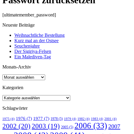
Passwort zurücksetzen
[ultimatemember_password]
Neueste Beiträge
Weihnachtliche Bestellung
Kurz mal an der Ostsee
Seuchenjahre
Der Sigiriya-Felsen
Ein Malediven-Tag
Monats-Archiv
Kategorien
Schlagwörter
1976
(7)
1977
(7)
1978
(5)
1975
(4)
1979
(4)
1982
(4)
1983
(4)
2001
(4)
2006
(33)
2002
(20)
2003
(19)
2007
2005
(5)