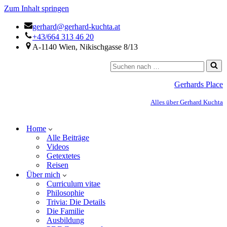
Zum Inhalt springen
gerhard@gerhard-kuchta.at
+43/664 313 46 20
A-1140 Wien, Nikischgasse 8/13
Gerhards Place
Alles über Gerhard Kuchta
Home
Alle Beiträge
Videos
Getextetes
Reisen
Über mich
Curriculum vitae
Philosophie
Trivia: Die Details
Die Familie
Ausbildung