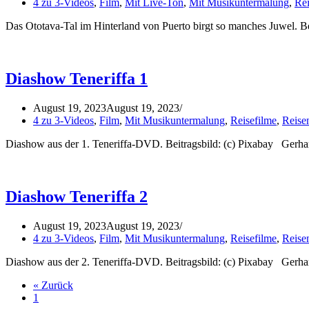
4 zu 3-Videos
,
Film
,
Mit Live-Ton
,
Mit Musikuntermalung
,
Rei
Das Ototava-Tal im Hinterland von Puerto birgt so manches Juwel. B
Diashow Teneriffa 1
August 19, 2023
August 19, 2023
4 zu 3-Videos
,
Film
,
Mit Musikuntermalung
,
Reisefilme
,
Reise
Diashow aus der 1. Teneriffa-DVD. Beitragsbild: (c) Pixabay Gerha
Diashow Teneriffa 2
August 19, 2023
August 19, 2023
4 zu 3-Videos
,
Film
,
Mit Musikuntermalung
,
Reisefilme
,
Reise
Diashow aus der 2. Teneriffa-DVD. Beitragsbild: (c) Pixabay Gerha
« Zurück
1