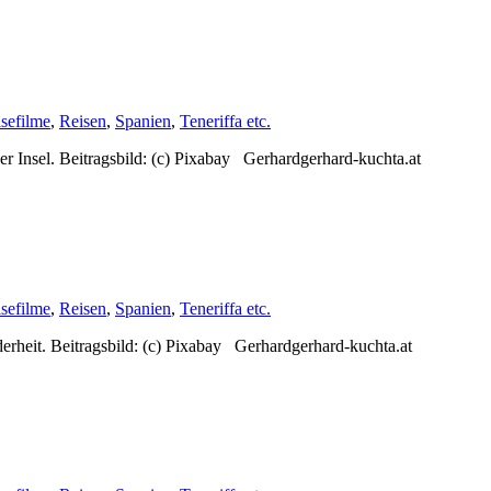
sefilme
,
Reisen
,
Spanien
,
Teneriffa etc.
der Insel. Beitragsbild: (c) Pixabay Gerhardgerhard-kuchta.at
sefilme
,
Reisen
,
Spanien
,
Teneriffa etc.
derheit. Beitragsbild: (c) Pixabay Gerhardgerhard-kuchta.at