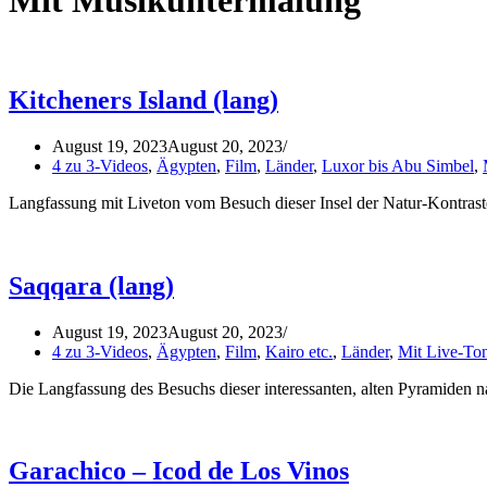
Mit Musikuntermalung
Kitcheners Island (lang)
August 19, 2023
August 20, 2023
4 zu 3-Videos
,
Ägypten
,
Film
,
Länder
,
Luxor bis Abu Simbel
,
Langfassung mit Liveton vom Besuch dieser Insel der Natur-Kontra
Saqqara (lang)
August 19, 2023
August 20, 2023
4 zu 3-Videos
,
Ägypten
,
Film
,
Kairo etc.
,
Länder
,
Mit Live-To
Die Langfassung des Besuchs dieser interessanten, alten Pyramiden
Garachico – Icod de Los Vinos