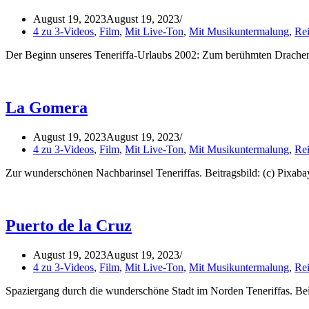
August 19, 2023
August 19, 2023
4 zu 3-Videos
,
Film
,
Mit Live-Ton
,
Mit Musikuntermalung
,
Rei
Der Beginn unseres Teneriffa-Urlaubs 2002: Zum berühmten Drachen
La Gomera
August 19, 2023
August 19, 2023
4 zu 3-Videos
,
Film
,
Mit Live-Ton
,
Mit Musikuntermalung
,
Rei
Zur wunderschönen Nachbarinsel Teneriffas. Beitragsbild: (c) Pixab
Puerto de la Cruz
August 19, 2023
August 19, 2023
4 zu 3-Videos
,
Film
,
Mit Live-Ton
,
Mit Musikuntermalung
,
Rei
Spaziergang durch die wunderschöne Stadt im Norden Teneriffas. Bei