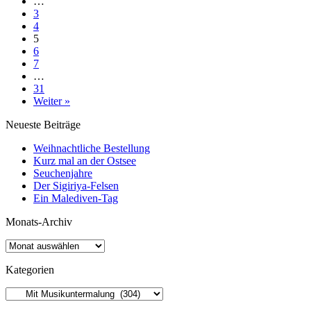
…
3
4
5
6
7
…
31
Weiter »
Neueste Beiträge
Weihnachtliche Bestellung
Kurz mal an der Ostsee
Seuchenjahre
Der Sigiriya-Felsen
Ein Malediven-Tag
Monats-Archiv
Kategorien