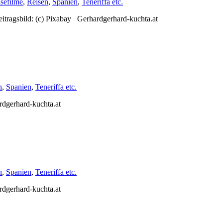
sefilme
,
Reisen
,
Spanien
,
Teneriffa etc.
eitragsbild: (c) Pixabay Gerhardgerhard-kuchta.at
n
,
Spanien
,
Teneriffa etc.
rdgerhard-kuchta.at
n
,
Spanien
,
Teneriffa etc.
rdgerhard-kuchta.at