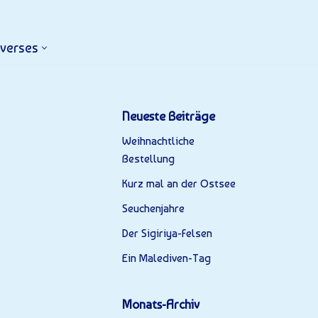
iverses
Neueste Beiträge
Weihnachtliche
Bestellung
Kurz mal an der Ostsee
K
Seuchenjahre
u
Der Sigiriya-Felsen
rz
Ein Malediven-Tag
m
al
Monats-Archiv