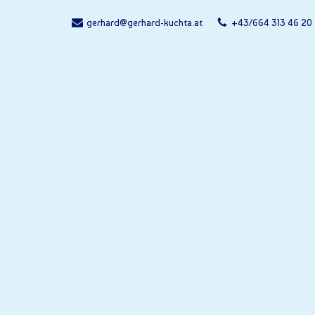
gerhard@gerhard-kuchta.at
+43/664 313 46 20
Zum
Inhalt
springen