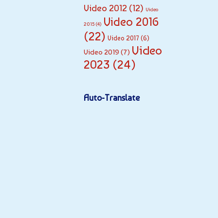
Video 2012
(12)
-
Video
Video 2016
Vi
2015
(4)
de
(22)
Video 2017
(6)
os
,
Video
Video 2019
(7)
Mit
2023
(24)
Liv
e-
To
Auto-Translate
n
,
Mit
Mu
sik
unt
er
ma
lun
g
,
Pol