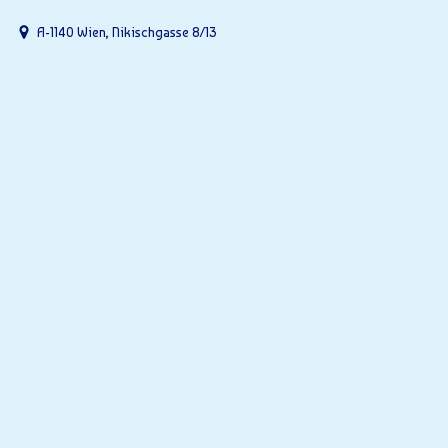
A-1140 Wien, Nikischgasse 8/13
Ger
Alles üb