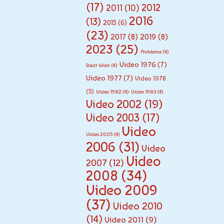
(17)
2012
r 11,
2011
(10)
2016
20
(13)
2015
(6)
25
(23)
2017
(8)
2019
(8)
2023
(25)
Probleme
(4)
16
Video 1976
(7)
Stadt Wien
(4)
zu
Video 1977
(7)
Video 1978
9-
(5)
Video 1982
(4)
Video 1983
(4)
Vi
Video 2002
(19)
de
Video 2003
(17)
os
,
Video
Fil
Video 2005
(4)
2006
(31)
m
,
Video
Gd
Video
2007
(12)
an
2008
(34)
sk
Video 2009
etc
(37)
Video 2010
.
,
(14)
Video 2011
(9)
HD