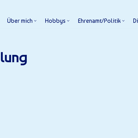
Über mich
Hobbys
Ehrenamt/Politik
D
alung