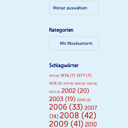
a
n
d
Kategorien
er
O
st
Schlagwörter
s
1976
(7)
1977
(7)
1975
(4)
1978
(5)
1979
(4)
1982
(4)
1983
(4)
e
2002
(20)
2001
(4)
e
2003
(19)
2005
(5)
2006
(33)
2007
Ok
2008
(42)
(14)
to
2009
(41)
2010
be