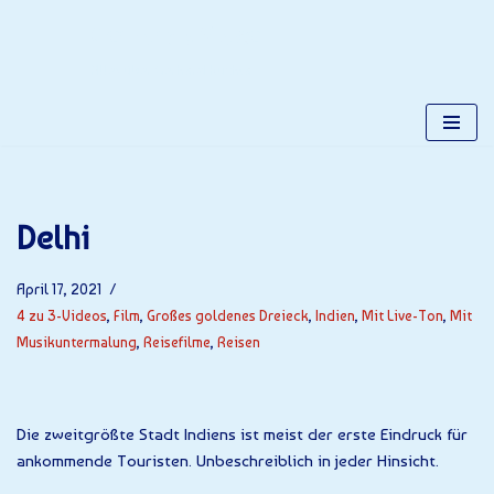
Gerhards Place
Zum
Alles über Gerhard Kuchta
Inhalt
springen
Delhi
April 17, 2021
4 zu 3-Videos
,
Film
,
Großes goldenes Dreieck
,
Indien
,
Mit Live-Ton
,
Mit
Musikuntermalung
,
Reisefilme
,
Reisen
Die zweitgrößte Stadt Indiens ist meist der erste Eindruck für
ankommende Touristen. Unbeschreiblich in jeder Hinsicht.