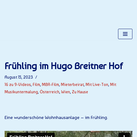
Gerhards Place
Zum
Alles über Gerhard Kuchta
Inhalt
springen
Frühling im Hugo Breitner Hof
August 15, 2023
16 zu 9-Videos
,
Film
,
MBR-Film
,
Mieterbeirat
,
Mit Live-Ton
,
Mit
Musikuntermalung
,
Österreich
,
Wien
,
Zu Hause
Eine wunderschöne Wohnhausanlage – im Frühling.