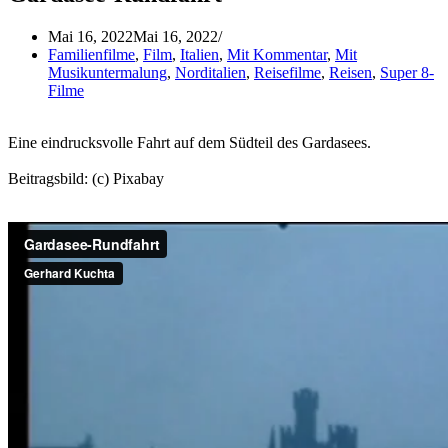
Mai 16, 2022
Mai 16, 2022
Familienfilme
,
Film
,
Italien
,
Mit Kommentar
,
Mit
Musikuntermalung
,
Norditalien
,
Reisefilme
,
Reisen
,
Super 8-
Filme
Eine eindrucksvolle Fahrt auf dem Südteil des Gardasees.
Beitragsbild: (c) Pixabay