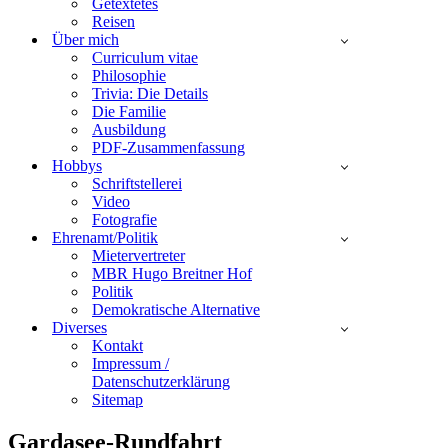
Getextetes
Reisen
Über mich
Curriculum vitae
Philosophie
Trivia: Die Details
Die Familie
Ausbildung
PDF-Zusammenfassung
Hobbys
Schriftstellerei
Video
Fotografie
Ehrenamt/Politik
Mietervertreter
MBR Hugo Breitner Hof
Politik
Demokratische Alternative
Diverses
Kontakt
Impressum /
Datenschutzerklärung
Sitemap
Gardasee-Rundfahrt