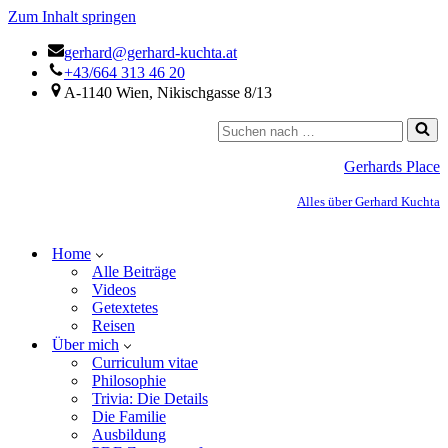
Zum Inhalt springen
gerhard@gerhard-kuchta.at
+43/664 313 46 20
A-1140 Wien, Nikischgasse 8/13
Gerhards Place
Alles über Gerhard Kuchta
Home
Alle Beiträge
Videos
Getextetes
Reisen
Über mich
Curriculum vitae
Philosophie
Trivia: Die Details
Die Familie
Ausbildung