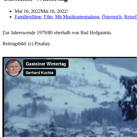
Mai 16, 2022
Mai 16, 2022
Familienfilme
,
Film
,
Mit Musikuntermalung
,
Österreich
,
Reisef
Zur Jahreswende 1979/80 oberhalb von Bad Hofgastein.
Beitragsbild: (c) Pixabay