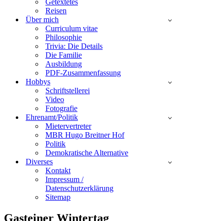
Getextetes
Reisen
Über mich
Curriculum vitae
Philosophie
Trivia: Die Details
Die Familie
Ausbildung
PDF-Zusammenfassung
Hobbys
Schriftstellerei
Video
Fotografie
Ehrenamt/Politik
Mietervertreter
MBR Hugo Breitner Hof
Politik
Demokratische Alternative
Diverses
Kontakt
Impressum /
Datenschutzerklärung
Sitemap
Gasteiner Wintertag