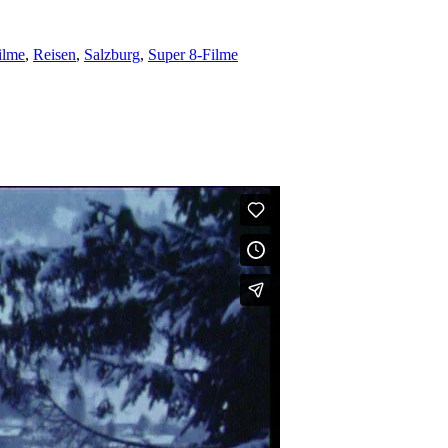
ilme
,
Reisen
,
Salzburg
,
Super 8-Filme