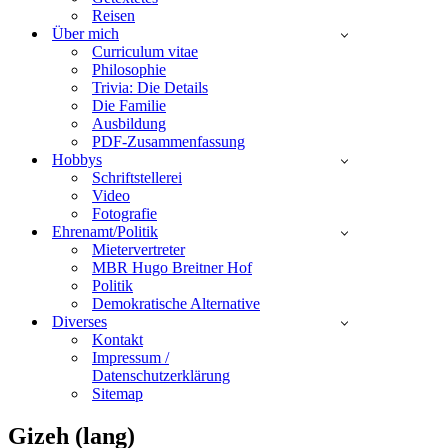
Reisen
Über mich
Curriculum vitae
Philosophie
Trivia: Die Details
Die Familie
Ausbildung
PDF-Zusammenfassung
Hobbys
Schriftstellerei
Video
Fotografie
Ehrenamt/Politik
Mietervertreter
MBR Hugo Breitner Hof
Politik
Demokratische Alternative
Diverses
Kontakt
Impressum /
Datenschutzerklärung
Sitemap
Gizeh (lang)