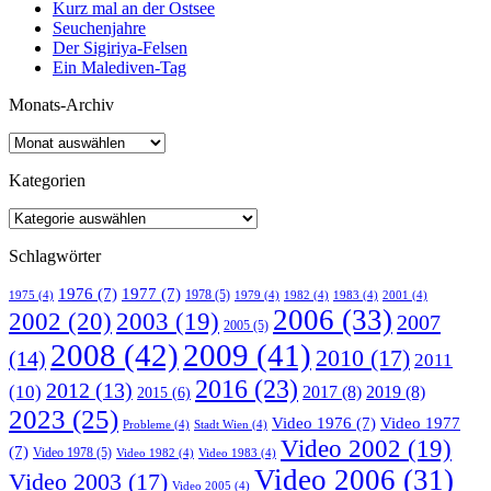
Kurz mal an der Ostsee
Seuchenjahre
Der Sigiriya-Felsen
Ein Malediven-Tag
Monats-Archiv
Kategorien
Schlagwörter
1976
(7)
1977
(7)
1978
(5)
1975
(4)
1979
(4)
1982
(4)
1983
(4)
2001
(4)
2006
(33)
2002
(20)
2003
(19)
2007
2005
(5)
2008
(42)
2009
(41)
2010
(17)
(14)
2011
2016
(23)
2012
(13)
(10)
2017
(8)
2019
(8)
2015
(6)
2023
(25)
Video 1976
(7)
Video 1977
Probleme
(4)
Stadt Wien
(4)
Video 2002
(19)
(7)
Video 1978
(5)
Video 1982
(4)
Video 1983
(4)
Video 2006
(31)
Video 2003
(17)
Video 2005
(4)