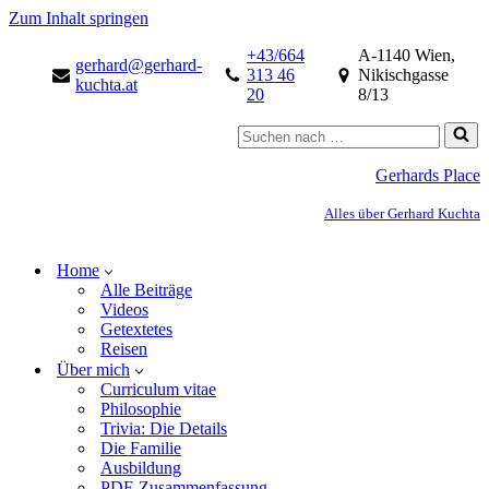
Zum Inhalt springen
+43/664
A-1140 Wien,
gerhard@gerhard-
313 46
Nikischgasse
kuchta.at
20
8/13
Gerhards Place
Alles über Gerhard Kuchta
Home
Alle Beiträge
Videos
Getextetes
Reisen
Über mich
Curriculum vitae
Philosophie
Trivia: Die Details
Die Familie
Ausbildung
PDF-Zusammenfassung