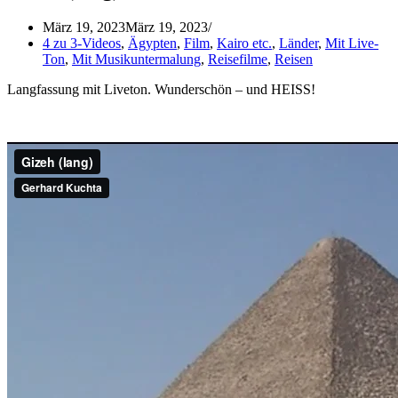
März 19, 2023
März 19, 2023
4 zu 3-Videos
,
Ägypten
,
Film
,
Kairo etc.
,
Länder
,
Mit Live-
Ton
,
Mit Musikuntermalung
,
Reisefilme
,
Reisen
Langfassung mit Liveton. Wunderschön – und HEISS!