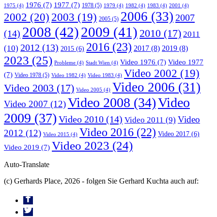
1976
(7)
1977
(7)
1978
(5)
1975
(4)
1979
(4)
1982
(4)
1983
(4)
2001
(4)
2006
(33)
2002
(20)
2003
(19)
2007
2005
(5)
2008
(42)
2009
(41)
2010
(17)
(14)
2011
2016
(23)
2012
(13)
(10)
2017
(8)
2019
(8)
2015
(6)
2023
(25)
Video 1976
(7)
Video 1977
Probleme
(4)
Stadt Wien
(4)
Video 2002
(19)
(7)
Video 1978
(5)
Video 1982
(4)
Video 1983
(4)
Video 2006
(31)
Video 2003
(17)
Video 2005
(4)
Video 2008
(34)
Video
Video 2007
(12)
2009
(37)
Video 2010
(14)
Video
Video 2011
(9)
Video 2016
(22)
2012
(12)
Video 2017
(6)
Video 2015
(4)
Video 2023
(24)
Video 2019
(7)
Auto-Translate
(c) Gerhards Place, 2026 - folgen Sie Gerhard Kuchta auch auf: