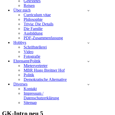
Getextetes
Reisen
Über mich
Curriculum vitae
Philosophie
Trivia: Die Details
Die Familie
Ausbildung
PDF-Zusammenfassung
Hobbys
Schriftstellerei
Video
Fotografie
Ehrenamt/Politik
Mietervertreter
MBR Hugo Breitner Hof
Politik
Demokratische Alternative
Diverses
Kontakt
Impressum /
Datenschutzerklärung
Sitemap
GK-Intro neu 5