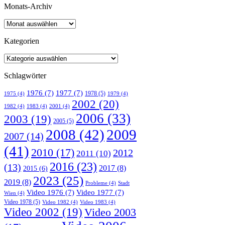
Monats-Archiv
Kategorien
Schlagwörter
1976
(7)
1977
(7)
1978
(5)
1975
(4)
1979
(4)
2002
(20)
1982
(4)
1983
(4)
2001
(4)
2006
(33)
2003
(19)
2005
(5)
2008
(42)
2009
2007
(14)
(41)
2010
(17)
2012
2011
(10)
2016
(23)
(13)
2017
(8)
2015
(6)
2023
(25)
2019
(8)
Probleme
(4)
Stadt
Video 1976
(7)
Video 1977
(7)
Wien
(4)
Video 1978
(5)
Video 1982
(4)
Video 1983
(4)
Video 2002
(19)
Video 2003