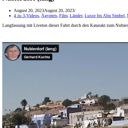
August 20, 2023
August 20, 2023
4 zu 3-Videos
,
Ägypten
,
Film
,
Länder
,
Luxor bis Abu Simbel
,
Langfassung mit Liveton dieser Fahrt durch den Katarakt zum Nubier