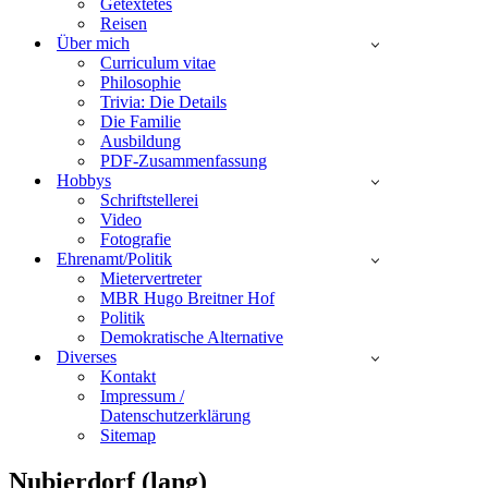
Getextetes
Reisen
Über mich
Curriculum vitae
Philosophie
Trivia: Die Details
Die Familie
Ausbildung
PDF-Zusammenfassung
Hobbys
Schriftstellerei
Video
Fotografie
Ehrenamt/Politik
Mietervertreter
MBR Hugo Breitner Hof
Politik
Demokratische Alternative
Diverses
Kontakt
Impressum /
Datenschutzerklärung
Sitemap
Nubierdorf (lang)