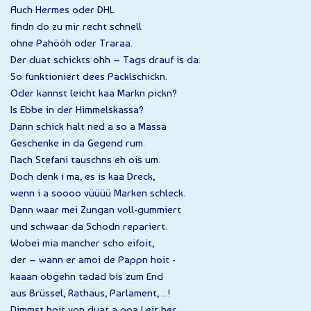
Auch Hermes oder DHL
findn do zu mir recht schnell
ohne Pahööh oder Traraa.
Der duat schickts ohh – Tags drauf is da.
So funktioniert dees Packlschickn.
Oder kannst leicht kaa Markn pickn?
Is Ebbe in der Himmelskassa?
Dann schick halt ned a so a Massa
Geschenke in da Gegend rum.
Nach Stefani tauschns eh ois um.
Doch denk i ma, es is kaa Dreck,
wenn i a soooo vüüüü Marken schleck.
Dann waar mei Zungan voll-gummiert
und schwaar da Schodn repariert.
Wobei mia mancher scho eifoit,
der – wann er amoi de Pappn hoit -
kaaan obgehn tadad bis zum End
aus Brüssel, Rathaus, Parlament, ...!
Nimmst hoit von duat a poa Leit her