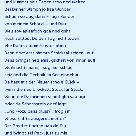
und kummst seit Tagen scho ned weiter.
Bei Deiner Wampn jo kaa Wunder!
Schau i so aus, dann kriag i Zunder
von meinem Schatzl – und Diät!
Weu sowas aafoch goa ned geht.
Auch solltest Du den Tag nicht loben
ehe Du bist beim Fenster oben.
Denn dort erst nimmts Schicksal seinen Lauf:
Dees bringst ned amal gscheit von innen auf!
Weihnachtsmann, i sog: Sei schlau –
reiz ned die Technik im Gemeindebau.
Da hast mit der Mauer scho a Glück –
wenn die ned bröckelt, Stück für Stück,
Wenn die Dachrinnen si ned glei vabiagt
oder da Schornstein obefliagt.
„Und wozu dees olles?”, frog i mi.
Wieso triffts ausgerechnet di?
Der Postler findt jo aaa de Tia
und bringt sei Packl just zu mia.