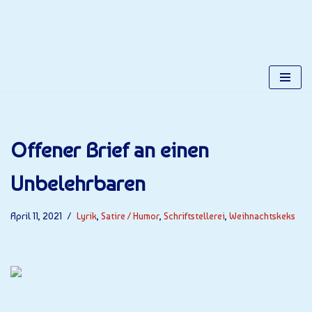
Gerhards Place
Zum
Alles über Gerhard Kuchta
Inhalt
springen
Offener Brief an einen
Unbelehrbaren
April 11, 2021
Lyrik
,
Satire / Humor
,
Schriftstellerei
,
Weihnachtskeks