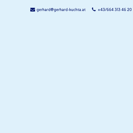
gerhard@gerhard-kuchta.at
+43/664 313 46 20
Zum
Inhalt
springen