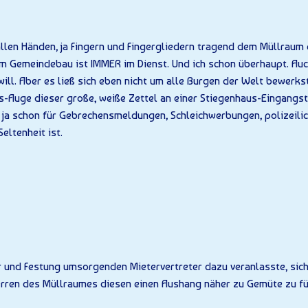
llen Händen, ja Fingern und Fin­ger­gliedern tragend dem Müllrau
inem Gemeindebau ist IMMER im Dienst. Und ich schon über­haupt. A
 will. Aber es ließ sich eben nicht um alle Burgen der Welt bewerks
-Auge dieser große, weiße Zettel an einer Stiegenhaus-Eingangs
ja schon für Gebrechensmeldungen, Schleichwerbungen, polizeili
eltenheit ist.
 und Festung umsorgenden Mie­ter­vertreter dazu veranlasste, sic
rren des Müllraumes diesen einen Aushang näher zu Gemüte zu fü