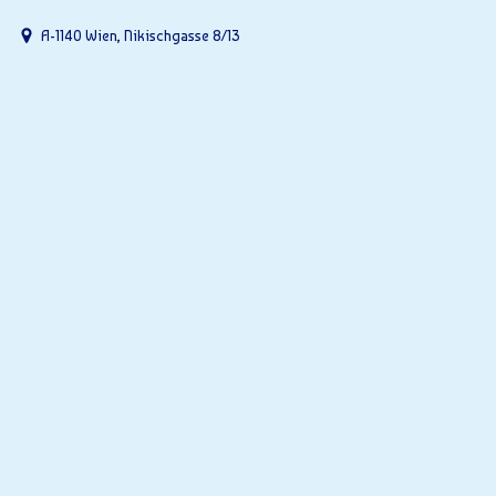
A-1140 Wien, Nikischgasse 8/13
Ger
Alles üb