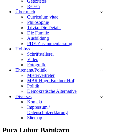
Getextetes
Reisen
Über mich
Curriculum vitae
Philosophie
Trivia: Die Details
Die Familie
Ausbildung
PDF-Zusammenfassung
Hobbys
Schriftstellerei
Video
Fotografie
Ehrenamt/Politik
Mietervertreter
MBR Hugo Breitner Hof
Politik
Demokratische Alternative
Diverses
Kontakt
Impressum /
Datenschutzerklärung
Sitemap
Pura Luhur Batukaru