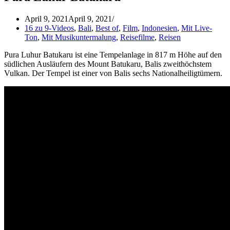
April 9, 2021
April 9, 2021
16 zu 9-Videos
,
Bali
,
Best of
,
Film
,
Indonesien
,
Mit Live-
Ton
,
Mit Musikuntermalung
,
Reisefilme
,
Reisen
Pura Luhur Batukaru ist eine Tempelanlage in 817 m Höhe auf den
südlichen Ausläufern des Mount Batukaru, Balis zweithöchstem
Vulkan. Der Tempel ist einer von Balis sechs Nationalheiligtümern.