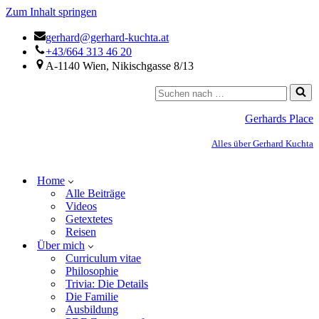
Zum Inhalt springen
gerhard@gerhard-kuchta.at
+43/664 313 46 20
A-1140 Wien, Nikischgasse 8/13
Gerhards Place
Alles über Gerhard Kuchta
Home
Alle Beiträge
Videos
Getextetes
Reisen
Über mich
Curriculum vitae
Philosophie
Trivia: Die Details
Die Familie
Ausbildung