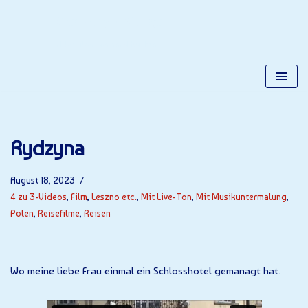
Gerhards Place
Zum
Alles über Gerhard Kuchta
Inhalt
springen
Rydzyna
August 18, 2023
4 zu 3-Videos
,
Film
,
Leszno etc.
,
Mit Live-Ton
,
Mit Musikuntermalung
,
Polen
,
Reisefilme
,
Reisen
Wo meine liebe Frau einmal ein Schlosshotel gemanagt hat.