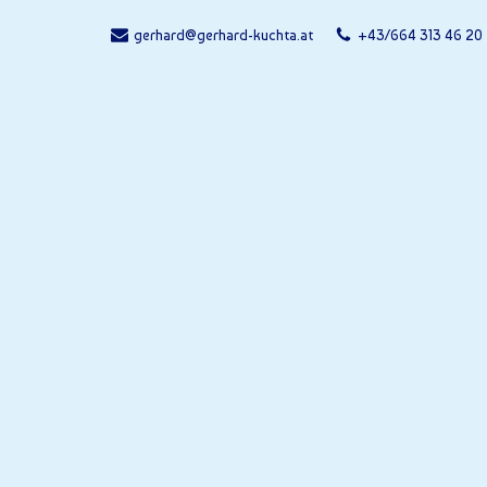
gerhard@gerhard-kuchta.at
+43/664 313 46 20
Zum
Inhalt
springen