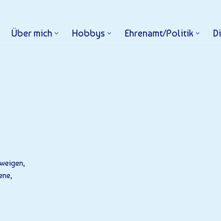
Über mich
Hobbys
Ehrenamt/Politik
D
hweigen,
ene,