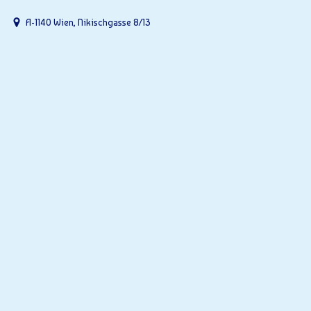
A-1140 Wien, Nikischgasse 8/13
Ger
Alles üb