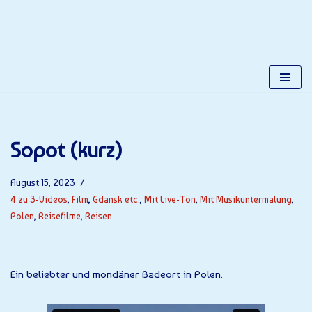
Gerhards Place
Zum
Alles über Gerhard Kuchta
Inhalt
springen
Sopot (kurz)
August 15, 2023
4 zu 3-Videos
,
Film
,
Gdansk etc.
,
Mit Live-Ton
,
Mit Musikuntermalung
,
Polen
,
Reisefilme
,
Reisen
Ein beliebter und mondäner Badeort in Polen.