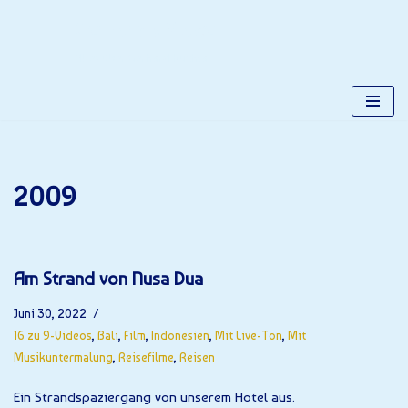
Gerhards Place
Zum
Alles über Gerhard Kuchta
Inhalt
springen
2009
Am Strand von Nusa Dua
Juni 30, 2022
16 zu 9-Videos
,
Bali
,
Film
,
Indonesien
,
Mit Live-Ton
,
Mit
Musikuntermalung
,
Reisefilme
,
Reisen
Ein Strandspaziergang von unserem Hotel aus.