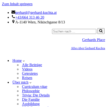
Zum Inhalt springen
gerhard@gerhard-kuchta.at
+43/664 313 46 20
A-1140 Wien, Nikischgasse 8/13
Gerhards Place
Alles über Gerhard Kuchta
Home
Alle Beiträge
Videos
Getextetes
Reisen
Über mich
Curriculum vitae
Philosophie
Trivia: Die Details
Die Familie
Ausbildung