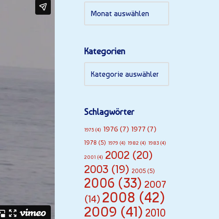
Kategorien
Schlagwörter
1976
(7)
1977
(7)
1975
(4)
1978
(5)
1979
(4)
1982
(4)
1983
(4)
2002
(20)
2001
(4)
2003
(19)
2005
(5)
2006
(33)
2007
2008
(42)
(14)
2009
(41)
2010