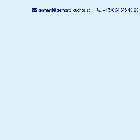
gerhard@gerhard-kuchta.at
+43/664 313 46 20
Zum
Inhalt
springen