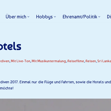
Über mich
Hobbys
Ehrenamt/Politik
D
tels
ediven
,
Mit Live-Ton
,
Mit Musikuntermalung
,
Reisefilme
,
Reisen
,
Sri Lank
diven 2017. Einmal nur die Flüge und Fahrten, sowie die Hotels un
 möchte!