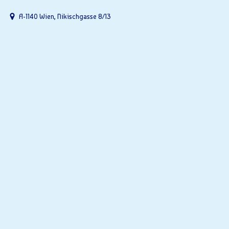
A-1140 Wien, Nikischgasse 8/13
Ger
Alles üb