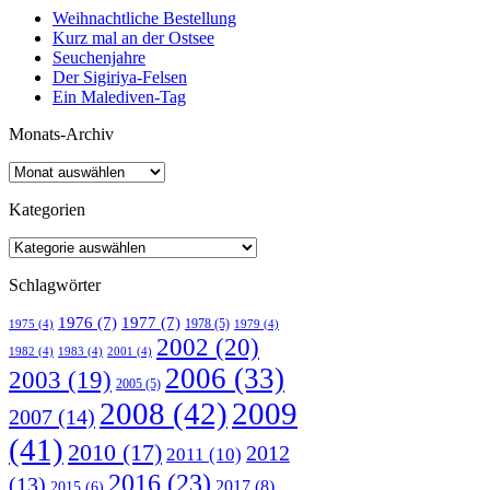
Weihnachtliche Bestellung
Kurz mal an der Ostsee
Seuchenjahre
Der Sigiriya-Felsen
Ein Malediven-Tag
Monats-Archiv
Kategorien
Schlagwörter
1976
(7)
1977
(7)
1978
(5)
1975
(4)
1979
(4)
2002
(20)
1982
(4)
1983
(4)
2001
(4)
2006
(33)
2003
(19)
2005
(5)
2008
(42)
2009
2007
(14)
(41)
2010
(17)
2012
2011
(10)
2016
(23)
(13)
2017
(8)
2015
(6)