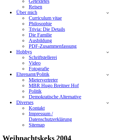
Getextetes
Reisen
Über mich
Curriculum vitae
Philosophie
Trivia: Die Details
Die Familie
Ausbildung
PDF-Zusammenfassung
Hobbys
Schriftstellerei
Video
Fotografie
Ehrenamt/Politik
Mietervertreter
MBR Hugo Breitner Hof
Politik
Demokratische Alternative
Diverses
Kontakt
Impressum /
Datenschutzerklärung
Sitemap
Weihnachtskeks 2004