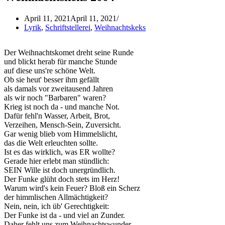
April 11, 2021
April 11, 2021
Lyrik
,
Schriftstellerei
,
Weihnachtskeks
Der Weihnachtskomet dreht seine Runde
und blickt herab für manche Stunde
auf diese uns're schöne Welt.
Ob sie heut' besser ihm gefällt
als damals vor zweitausend Jahren
als wir noch "Barbaren" waren?
Krieg ist noch da - und manche Not.
Dafür fehl'n Wasser, Arbeit, Brot,
Verzeihen, Mensch-Sein, Zuversicht.
Gar wenig blieb vom Himmelslicht,
das die Welt erleuchten sollte.
Ist es das wirklich, was ER wollte?
Gerade hier erlebt man stündlich:
SEIN Wille ist doch unergründlich.
Der Funke glüht doch stets im Herz!
Warum wird's kein Feuer? Bloß ein Scherz
der himmlischen Allmächtigkeit?
Nein, nein, ich üb' Gerechtigkeit:
Der Funke ist da - und viel an Zunder.
Daher fehlt uns zum Weihnachtswunder