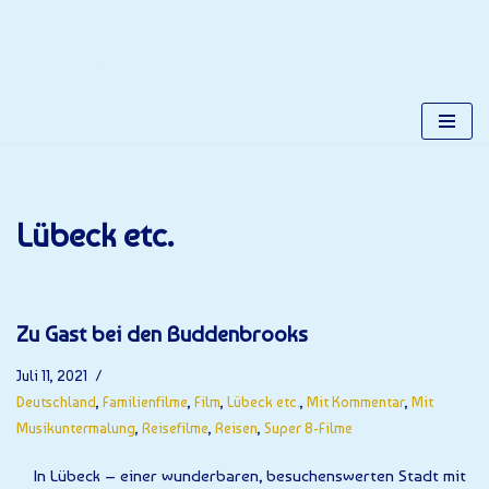
Gerhards Place
Zum
Alles über Gerhard Kuchta
Inhalt
springen
Lübeck etc.
Zu Gast bei den Buddenbrooks
Juli 11, 2021
Deutschland
,
Familienfilme
,
Film
,
Lübeck etc.
,
Mit Kommentar
,
Mit
Musikuntermalung
,
Reisefilme
,
Reisen
,
Super 8-Filme
In Lübeck – einer wunderbaren, besuchenswerten Stadt mit