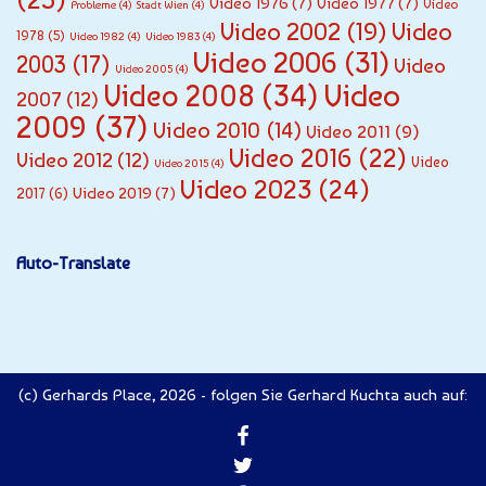
Video 1976
(7)
Video 1977
(7)
Video
Probleme
(4)
Stadt Wien
(4)
Video 2002
(19)
Video
1978
(5)
Video 1982
(4)
Video 1983
(4)
Video 2006
(31)
2003
(17)
Video
Video 2005
(4)
Video
Video 2008
(34)
2007
(12)
2009
(37)
Video 2010
(14)
Video 2011
(9)
Video 2016
(22)
Video 2012
(12)
Video
Video 2015
(4)
Video 2023
(24)
Video 2019
(7)
2017
(6)
Auto-Translate
(c) Gerhards Place, 2026 - folgen Sie Gerhard Kuchta auch auf: