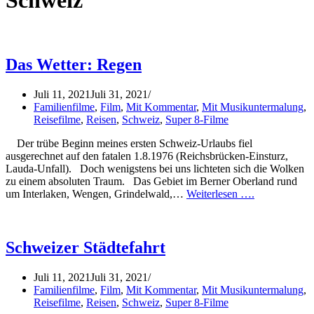
Schweiz
Das Wetter: Regen
Juli 11, 2021
Juli 31, 2021
Familienfilme
,
Film
,
Mit Kommentar
,
Mit Musikuntermalung
,
Reisefilme
,
Reisen
,
Schweiz
,
Super 8-Filme
Der trübe Beginn meines ersten Schweiz-Urlaubs fiel
ausgerechnet auf den fatalen 1.8.1976 (Reichsbrücken-Einsturz,
Lauda-Unfall). Doch wenigstens bei uns lichteten sich die Wolken
zu einem absoluten Traum. Das Gebiet im Berner Oberland rund
um Interlaken, Wengen, Grindelwald,…
Weiterlesen ….
Schweizer Städtefahrt
Juli 11, 2021
Juli 31, 2021
Familienfilme
,
Film
,
Mit Kommentar
,
Mit Musikuntermalung
,
Reisefilme
,
Reisen
,
Schweiz
,
Super 8-Filme