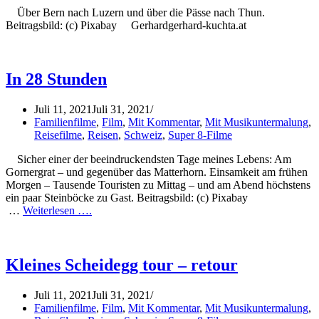
Über Bern nach Luzern und über die Pässe nach Thun.
Beitragsbild: (c) Pixabay Gerhardgerhard-kuchta.at
In 28 Stunden
Juli 11, 2021
Juli 31, 2021
Familienfilme
,
Film
,
Mit Kommentar
,
Mit Musikuntermalung
,
Reisefilme
,
Reisen
,
Schweiz
,
Super 8-Filme
Sicher einer der beeindruckendsten Tage meines Lebens: Am
Gornergrat – und gegenüber das Matterhorn. Einsamkeit am frühen
Morgen – Tausende Touristen zu Mittag – und am Abend höchstens
ein paar Steinböcke zu Gast. Beitragsbild: (c) Pixabay
…
Weiterlesen ….
Kleines Scheidegg tour – retour
Juli 11, 2021
Juli 31, 2021
Familienfilme
,
Film
,
Mit Kommentar
,
Mit Musikuntermalung
,