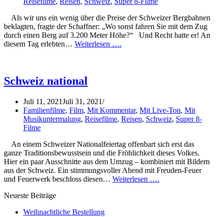
Reisefilme
,
Reisen
,
Schweiz
,
Super 8-Filme
Als wir uns ein wenig über die Preise der Schweizer Bergbahnen
beklagten, fragte der Schaffner: „Wo sonst fahren Sie mit dem Zug
durch einen Berg auf 3.200 Meter Höhe?“ Und Recht hatte er! An
diesem Tag erlebten…
Weiterlesen ….
Schweiz national
Juli 11, 2021
Juli 31, 2021
Familienfilme
,
Film
,
Mit Kommentar
,
Mit Live-Ton
,
Mit
Musikuntermalung
,
Reisefilme
,
Reisen
,
Schweiz
,
Super 8-
Filme
An einem Schweizer Nationalfeiertag offenbart sich erst das
ganze Traditionsbewusstsein und die Fröhlichkeit dieses Volkes.
Hier ein paar Ausschnitte aus dem Umzug – kombiniert mit Bildern
aus der Schweiz. Ein stimmungsvoller Abend mit Freuden-Feuer
und Feuerwerk beschloss diesen…
Weiterlesen ….
Neueste Beiträge
Weihnachtliche Bestellung