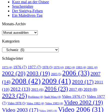
Kurz mal an der Ostsee
Seuchenjahre
Der Sigiriya-Felsen
Ein Malediven-Tag
Monats-Archiv
Kategorien
Schlagwörter
1976
(7)
1977
(7)
1978
(5)
1975
(4)
1979
(4)
1982
(4)
1983
(4)
2001
(4)
2006
(33)
2002
(20)
2003
(19)
2007
2005
(5)
2008
(42)
2009
(41)
2010
(17)
(14)
2011
2016
(23)
2012
(13)
(10)
2017
(8)
2019
(8)
2015
(6)
2023
(25)
Video 1976
(7)
Video 1977
Probleme
(4)
Stadt Wien
(4)
Video 2002
(19)
(7)
Video 1978
(5)
Video 1982
(4)
Video 1983
(4)
Video 2006
(31)
Video 2003
(17)
Video 2005
(4)