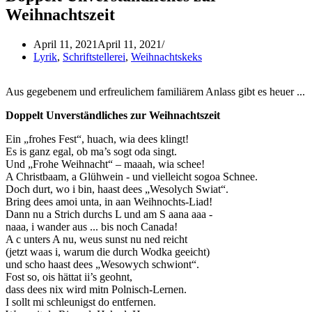
Weihnachtszeit
April 11, 2021
April 11, 2021
Lyrik
,
Schriftstellerei
,
Weihnachtskeks
Aus gegebenem und erfreulichem familiärem Anlass gibt es heuer ...
Doppelt Unverständliches zur Weihnachtszeit
Ein „frohes Fest“, huach, wia dees klingt!
Es is ganz egal, ob ma’s sogt oda singt.
Und „Frohe Weihnacht“ – maaah, wia schee!
A Christbaam, a Glühwein - und vielleicht sogoa Schnee.
Doch durt, wo i bin, haast dees „Wesolych Swiat“.
Bring dees amoi unta, in aan Weihnochts-Liad!
Dann nu a Strich durchs L und am S aana aaa -
naaa, i wander aus ... bis noch Canada!
A c unters A nu, weus sunst nu ned reicht
(jetzt waas i, warum die durch Wodka geeicht)
und scho haast dees „Wesowych schwiont“.
Fost so, ois hättat ii’s geohnt,
dass dees nix wird mitn Polnisch-Lernen.
I sollt mi schleunigst do entfernen.