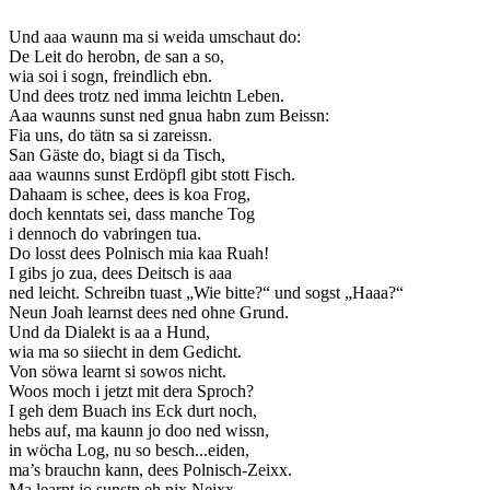
Und aaa waunn ma si weida umschaut do:
De Leit do herobn, de san a so,
wia soi i sogn, freindlich ebn.
Und dees trotz ned imma leichtn Leben.
Aaa waunns sunst ned gnua habn zum Beissn:
Fia uns, do tätn sa si zareissn.
San Gäste do, biagt si da Tisch,
aaa waunns sunst Erdöpfl gibt stott Fisch.
Dahaam is schee, dees is koa Frog,
doch kenntats sei, dass manche Tog
i dennoch do vabringen tua.
Do losst dees Polnisch mia kaa Ruah!
I gibs jo zua, dees Deitsch is aaa
ned leicht. Schreibn tuast „Wie bitte?“ und sogst „Haaa?“
Neun Joah learnst dees ned ohne Grund.
Und da Dialekt is aa a Hund,
wia ma so siiecht in dem Gedicht.
Von söwa learnt si sowos nicht.
Woos moch i jetzt mit dera Sproch?
I geh dem Buach ins Eck durt noch,
hebs auf, ma kaunn jo doo ned wissn,
in wöcha Log, nu so besch...eiden,
ma’s brauchn kann, dees Polnisch-Zeixx.
Ma learnt jo sunstn eh nix Neixx,