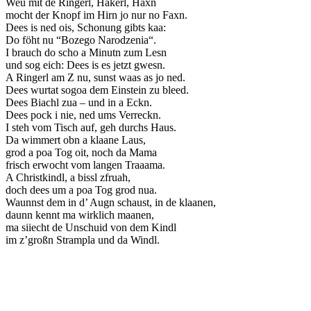
Weu mit de Ringerl, Hakerl, Haxn
mocht der Knopf im Hirn jo nur no Faxn.
Dees is ned ois, Schonung gibts kaa:
Do föht nu “Bozego Narodzenia“.
I brauch do scho a Minutn zum Lesn
und sog eich: Dees is es jetzt gwesn.
A Ringerl am Z nu, sunst waas as jo ned.
Dees wurtat sogoa dem Einstein zu bleed.
Dees Biachl zua – und in a Eckn.
Dees pock i nie, ned ums Verreckn.
I steh vom Tisch auf, geh durchs Haus.
Da wimmert obn a klaane Laus,
grod a poa Tog oit, noch da Mama
frisch erwocht vom langen Traaama.
A Christkindl, a bissl zfruah,
doch dees um a poa Tog grod nua.
Waunnst dem in d’ Augn schaust, in de klaanen,
daunn kennt ma wirklich maanen,
ma siiecht de Unschuid von dem Kindl
im z’großn Strampla und da Windl.