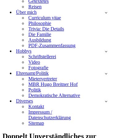
Getextetes
Reisen
Über mich
Curriculum vitae
Philosophie
Trivia: Die Details
Die Familie
Ausbildung
PDF-Zusammenfassung
Hobbys
Schriftstellerei
Video
Fotografie
Ehrenamt/Politik
Mietervertreter
MBR Hugo Breitner Hof
Politik
Demokratische Alternative
Diverses
Kontakt
Impressum /
Datenschutzerklärung
Sitemap
Doppelt Unverständliches zur