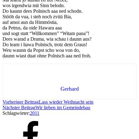
wos irgendwia mit Sinn belodn.
Do kaunn dees Polnisch aaa ned schodn.
Stööh da vua, i steh noch zvüü Bia,
auf amoi aun da Himmöstia,
da Petrus, da oide Hawara aaa
und sogt statt “Willkommen” “Witam pana”!
Dees warad a Drama, wia schau i daunn aus?
Do learn i liawa Polnisch, trotz dem Graus!
Weu waunn da Popst scho woa von do,
daunn wiast duat ohne Polnisch aaa ned froh.
Gerhard
Vorheriger Beitrag
Lass wieder Weihnacht sein
Nächster Beitrag
Wir lieben im Gemeindebau
Schlagwörter:
2011