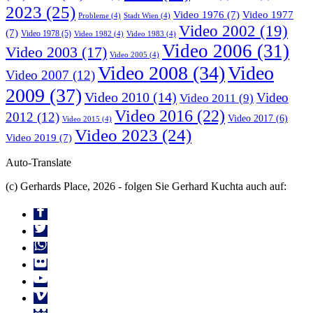
2023
(25)
Video 1976
(7)
Video 1977
Probleme
(4)
Stadt Wien
(4)
Video 2002
(19)
(7)
Video 1978
(5)
Video 1982
(4)
Video 1983
(4)
Video 2006
(31)
Video 2003
(17)
Video 2005
(4)
Video 2008
(34)
Video
Video 2007
(12)
2009
(37)
Video 2010
(14)
Video
Video 2011
(9)
Video 2016
(22)
2012
(12)
Video 2017
(6)
Video 2015
(4)
Video 2023
(24)
Video 2019
(7)
Auto-Translate
(c) Gerhards Place, 2026 - folgen Sie Gerhard Kuchta auch auf: