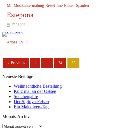
Mit Musikuntermalung
Reisefilme
Reisen
Spanien
Estepona
27.03.2021
ANSEHEN
Previous
1
…
34
35
Neueste Beiträge
Weihnachtliche Bestellung
Kurz mal an der Ostsee
Seuchenjahre
Der Sigiriya-Felsen
Ein Malediven-Tag
Monats-Archiv