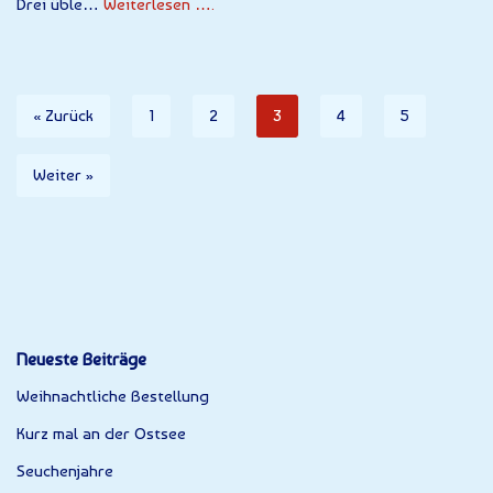
Drei üble…
Weiterlesen ….
« Zurück
1
2
3
4
5
Weiter »
Neueste Beiträge
Weihnachtliche Bestellung
Kurz mal an der Ostsee
Seuchenjahre