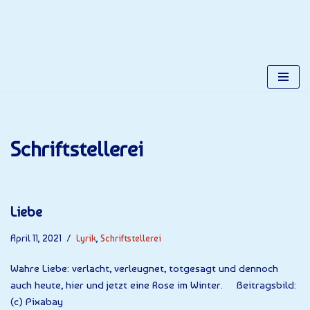
Gerhards Place
Zum
Alles über Gerhard Kuchta
Inhalt
springen
Schriftstellerei
Liebe
April 11, 2021
Lyrik
,
Schriftstellerei
Wahre Liebe: verlacht, verleugnet, totgesagt und dennoch
auch heute, hier und jetzt eine Rose im Winter. Beitragsbild:
(c) Pixabay